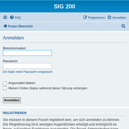
SIG 200
FAQ
Registrieren
Anmelden
S
Foren-Übersicht
u
Anmelden
c
h
Benutzername:
e
Passwort:
Ich habe mein Passwort vergessen
Angemeldet bleiben
Meinen Online-Status während dieser Sitzung verbergen
REGISTRIEREN
Sie müssen in diesem Forum registriert sein, um sich anmelden zu können.
Die Registrierung ist in wenigen Augenblicken erledigt und ermöglicht es
Ihnen, auf weitere Funktionen zuzugreifen. Die Board-Administration kann