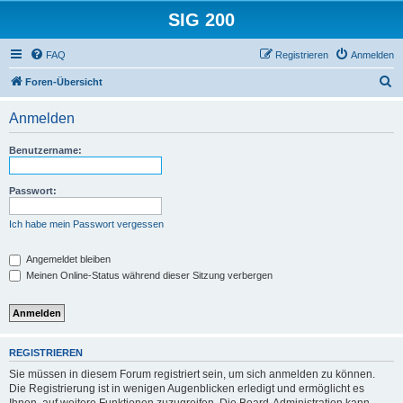
SIG 200
FAQ
Registrieren
Anmelden
S
Foren-Übersicht
u
Anmelden
c
h
Benutzername:
e
Passwort:
Ich habe mein Passwort vergessen
Angemeldet bleiben
Meinen Online-Status während dieser Sitzung verbergen
REGISTRIEREN
Sie müssen in diesem Forum registriert sein, um sich anmelden zu können.
Die Registrierung ist in wenigen Augenblicken erledigt und ermöglicht es
Ihnen, auf weitere Funktionen zuzugreifen. Die Board-Administration kann