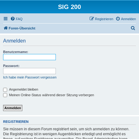
SIG 200
FAQ
Registrieren
Anmelden
S
Foren-Übersicht
u
Anmelden
c
h
Benutzername:
e
Passwort:
Ich habe mein Passwort vergessen
Angemeldet bleiben
Meinen Online-Status während dieser Sitzung verbergen
REGISTRIEREN
Sie müssen in diesem Forum registriert sein, um sich anmelden zu können.
Die Registrierung ist in wenigen Augenblicken erledigt und ermöglicht es
Ihnen, auf weitere Funktionen zuzugreifen. Die Board-Administration kann