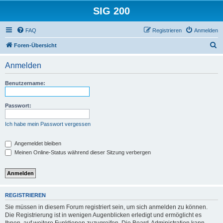
SIG 200
FAQ
Registrieren
Anmelden
S
Foren-Übersicht
u
Anmelden
c
h
Benutzername:
e
Passwort:
Ich habe mein Passwort vergessen
Angemeldet bleiben
Meinen Online-Status während dieser Sitzung verbergen
REGISTRIEREN
Sie müssen in diesem Forum registriert sein, um sich anmelden zu können.
Die Registrierung ist in wenigen Augenblicken erledigt und ermöglicht es
Ihnen, auf weitere Funktionen zuzugreifen. Die Board-Administration kann