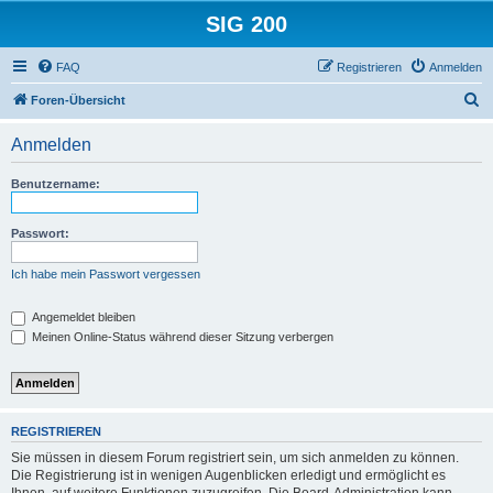
SIG 200
FAQ
Registrieren
Anmelden
S
Foren-Übersicht
u
Anmelden
c
h
Benutzername:
e
Passwort:
Ich habe mein Passwort vergessen
Angemeldet bleiben
Meinen Online-Status während dieser Sitzung verbergen
REGISTRIEREN
Sie müssen in diesem Forum registriert sein, um sich anmelden zu können.
Die Registrierung ist in wenigen Augenblicken erledigt und ermöglicht es
Ihnen, auf weitere Funktionen zuzugreifen. Die Board-Administration kann