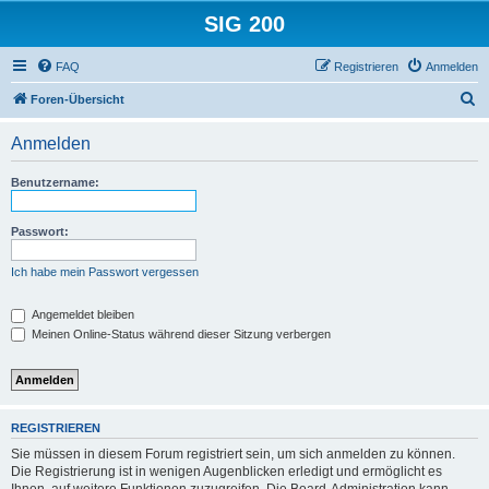
SIG 200
FAQ
Registrieren
Anmelden
S
Foren-Übersicht
u
Anmelden
c
h
Benutzername:
e
Passwort:
Ich habe mein Passwort vergessen
Angemeldet bleiben
Meinen Online-Status während dieser Sitzung verbergen
REGISTRIEREN
Sie müssen in diesem Forum registriert sein, um sich anmelden zu können.
Die Registrierung ist in wenigen Augenblicken erledigt und ermöglicht es
Ihnen, auf weitere Funktionen zuzugreifen. Die Board-Administration kann