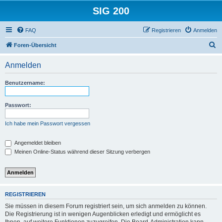
SIG 200
FAQ
Registrieren
Anmelden
S
Foren-Übersicht
u
Anmelden
c
h
Benutzername:
e
Passwort:
Ich habe mein Passwort vergessen
Angemeldet bleiben
Meinen Online-Status während dieser Sitzung verbergen
REGISTRIEREN
Sie müssen in diesem Forum registriert sein, um sich anmelden zu können.
Die Registrierung ist in wenigen Augenblicken erledigt und ermöglicht es
Ihnen, auf weitere Funktionen zuzugreifen. Die Board-Administration kann