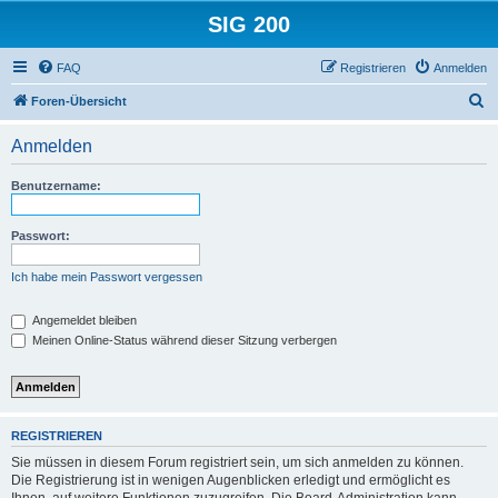
SIG 200
FAQ
Registrieren
Anmelden
S
Foren-Übersicht
u
Anmelden
c
h
Benutzername:
e
Passwort:
Ich habe mein Passwort vergessen
Angemeldet bleiben
Meinen Online-Status während dieser Sitzung verbergen
REGISTRIEREN
Sie müssen in diesem Forum registriert sein, um sich anmelden zu können.
Die Registrierung ist in wenigen Augenblicken erledigt und ermöglicht es
Ihnen, auf weitere Funktionen zuzugreifen. Die Board-Administration kann