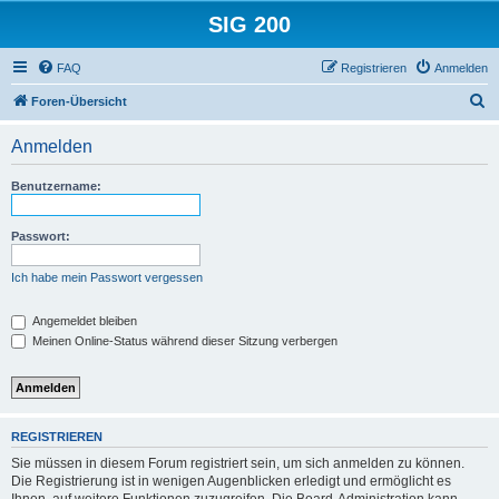
SIG 200
FAQ
Registrieren
Anmelden
S
Foren-Übersicht
u
Anmelden
c
h
Benutzername:
e
Passwort:
Ich habe mein Passwort vergessen
Angemeldet bleiben
Meinen Online-Status während dieser Sitzung verbergen
REGISTRIEREN
Sie müssen in diesem Forum registriert sein, um sich anmelden zu können.
Die Registrierung ist in wenigen Augenblicken erledigt und ermöglicht es
Ihnen, auf weitere Funktionen zuzugreifen. Die Board-Administration kann