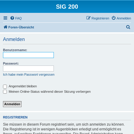
SIG 200
FAQ
Registrieren
Anmelden
S
Foren-Übersicht
u
Anmelden
c
h
Benutzername:
e
Passwort:
Ich habe mein Passwort vergessen
Angemeldet bleiben
Meinen Online-Status während dieser Sitzung verbergen
REGISTRIEREN
Sie müssen in diesem Forum registriert sein, um sich anmelden zu können.
Die Registrierung ist in wenigen Augenblicken erledigt und ermöglicht es
Ihnen, auf weitere Funktionen zuzugreifen. Die Board-Administration kann