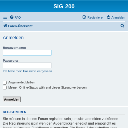
SIG 200
FAQ
Registrieren
Anmelden
S
Foren-Übersicht
u
Anmelden
c
h
Benutzername:
e
Passwort:
Ich habe mein Passwort vergessen
Angemeldet bleiben
Meinen Online-Status während dieser Sitzung verbergen
REGISTRIEREN
Sie müssen in diesem Forum registriert sein, um sich anmelden zu können.
Die Registrierung ist in wenigen Augenblicken erledigt und ermöglicht es
Ihnen, auf weitere Funktionen zuzugreifen. Die Board-Administration kann