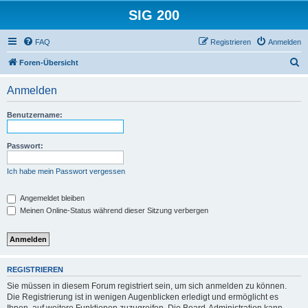
SIG 200
FAQ
Registrieren
Anmelden
S
Foren-Übersicht
u
Anmelden
c
h
Benutzername:
e
Passwort:
Ich habe mein Passwort vergessen
Angemeldet bleiben
Meinen Online-Status während dieser Sitzung verbergen
REGISTRIEREN
Sie müssen in diesem Forum registriert sein, um sich anmelden zu können.
Die Registrierung ist in wenigen Augenblicken erledigt und ermöglicht es
Ihnen, auf weitere Funktionen zuzugreifen. Die Board-Administration kann