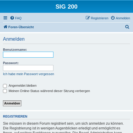
SIG 200
FAQ
Registrieren
Anmelden
S
Foren-Übersicht
u
Anmelden
c
h
Benutzername:
e
Passwort:
Ich habe mein Passwort vergessen
Angemeldet bleiben
Meinen Online-Status während dieser Sitzung verbergen
REGISTRIEREN
Sie müssen in diesem Forum registriert sein, um sich anmelden zu können.
Die Registrierung ist in wenigen Augenblicken erledigt und ermöglicht es
Ihnen, auf weitere Funktionen zuzugreifen. Die Board-Administration kann