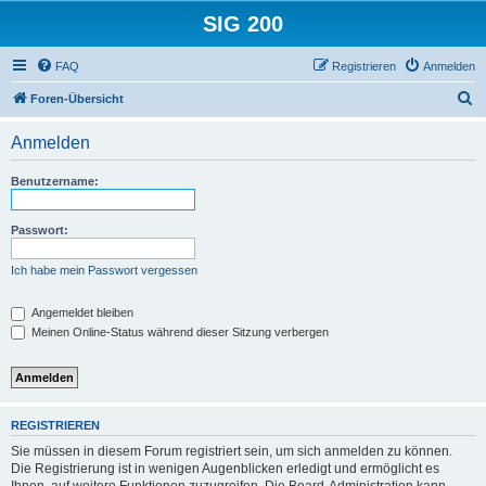
SIG 200
FAQ
Registrieren
Anmelden
S
Foren-Übersicht
u
Anmelden
c
h
Benutzername:
e
Passwort:
Ich habe mein Passwort vergessen
Angemeldet bleiben
Meinen Online-Status während dieser Sitzung verbergen
REGISTRIEREN
Sie müssen in diesem Forum registriert sein, um sich anmelden zu können.
Die Registrierung ist in wenigen Augenblicken erledigt und ermöglicht es
Ihnen, auf weitere Funktionen zuzugreifen. Die Board-Administration kann