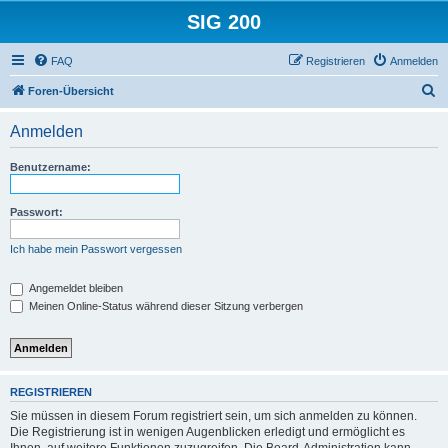
SIG 200
FAQ
Registrieren
Anmelden
S
Foren-Übersicht
u
Anmelden
c
h
Benutzername:
e
Passwort:
Ich habe mein Passwort vergessen
Angemeldet bleiben
Meinen Online-Status während dieser Sitzung verbergen
REGISTRIEREN
Sie müssen in diesem Forum registriert sein, um sich anmelden zu können.
Die Registrierung ist in wenigen Augenblicken erledigt und ermöglicht es
Ihnen, auf weitere Funktionen zuzugreifen. Die Board-Administration kann