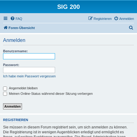
SIG 200
FAQ
Registrieren
Anmelden
S
Foren-Übersicht
u
Anmelden
c
h
Benutzername:
e
Passwort:
Ich habe mein Passwort vergessen
Angemeldet bleiben
Meinen Online-Status während dieser Sitzung verbergen
REGISTRIEREN
Sie müssen in diesem Forum registriert sein, um sich anmelden zu können.
Die Registrierung ist in wenigen Augenblicken erledigt und ermöglicht es
Ihnen, auf weitere Funktionen zuzugreifen. Die Board-Administration kann