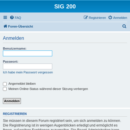
SIG 200
FAQ
Registrieren
Anmelden
S
Foren-Übersicht
u
Anmelden
c
h
Benutzername:
e
Passwort:
Ich habe mein Passwort vergessen
Angemeldet bleiben
Meinen Online-Status während dieser Sitzung verbergen
REGISTRIEREN
Sie müssen in diesem Forum registriert sein, um sich anmelden zu können.
Die Registrierung ist in wenigen Augenblicken erledigt und ermöglicht es
Ihnen, auf weitere Funktionen zuzugreifen. Die Board-Administration kann