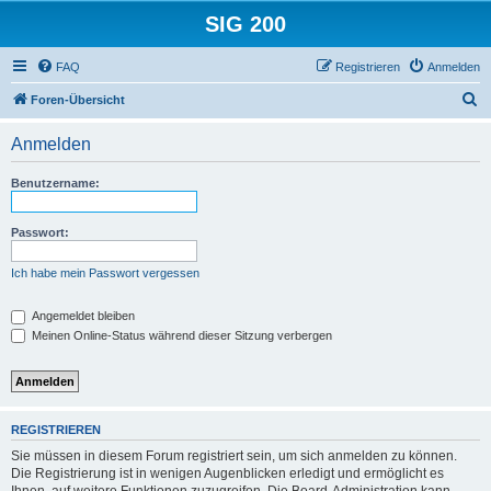
SIG 200
FAQ
Registrieren
Anmelden
S
Foren-Übersicht
u
Anmelden
c
h
Benutzername:
e
Passwort:
Ich habe mein Passwort vergessen
Angemeldet bleiben
Meinen Online-Status während dieser Sitzung verbergen
REGISTRIEREN
Sie müssen in diesem Forum registriert sein, um sich anmelden zu können.
Die Registrierung ist in wenigen Augenblicken erledigt und ermöglicht es
Ihnen, auf weitere Funktionen zuzugreifen. Die Board-Administration kann