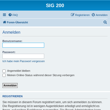
SIG 200
FAQ
Registrieren
Anmelden
S
Foren-Übersicht
u
Anmelden
c
h
Benutzername:
e
Passwort:
Ich habe mein Passwort vergessen
Angemeldet bleiben
Meinen Online-Status während dieser Sitzung verbergen
REGISTRIEREN
Sie müssen in diesem Forum registriert sein, um sich anmelden zu können.
Die Registrierung ist in wenigen Augenblicken erledigt und ermöglicht es
Ihnen, auf weitere Funktionen zuzugreifen. Die Board-Administration kann