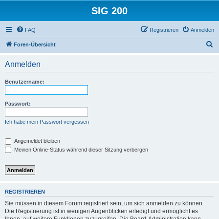
SIG 200
FAQ
Registrieren
Anmelden
S
Foren-Übersicht
u
Anmelden
c
h
Benutzername:
e
Passwort:
Ich habe mein Passwort vergessen
Angemeldet bleiben
Meinen Online-Status während dieser Sitzung verbergen
REGISTRIEREN
Sie müssen in diesem Forum registriert sein, um sich anmelden zu können.
Die Registrierung ist in wenigen Augenblicken erledigt und ermöglicht es
Ihnen, auf weitere Funktionen zuzugreifen. Die Board-Administration kann