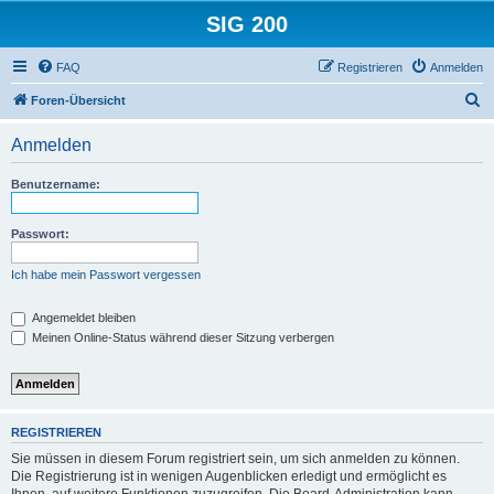
SIG 200
FAQ
Registrieren
Anmelden
S
Foren-Übersicht
u
Anmelden
c
h
Benutzername:
e
Passwort:
Ich habe mein Passwort vergessen
Angemeldet bleiben
Meinen Online-Status während dieser Sitzung verbergen
REGISTRIEREN
Sie müssen in diesem Forum registriert sein, um sich anmelden zu können.
Die Registrierung ist in wenigen Augenblicken erledigt und ermöglicht es
Ihnen, auf weitere Funktionen zuzugreifen. Die Board-Administration kann