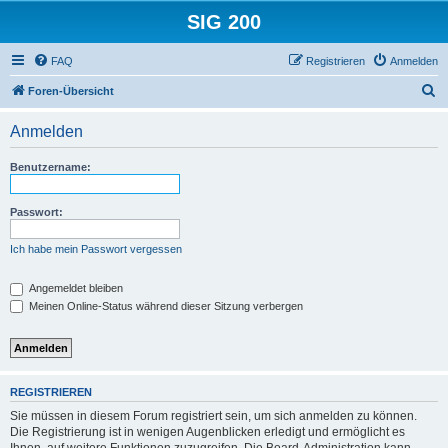
SIG 200
FAQ
Registrieren
Anmelden
S
Foren-Übersicht
u
Anmelden
c
h
Benutzername:
e
Passwort:
Ich habe mein Passwort vergessen
Angemeldet bleiben
Meinen Online-Status während dieser Sitzung verbergen
REGISTRIEREN
Sie müssen in diesem Forum registriert sein, um sich anmelden zu können.
Die Registrierung ist in wenigen Augenblicken erledigt und ermöglicht es
Ihnen, auf weitere Funktionen zuzugreifen. Die Board-Administration kann