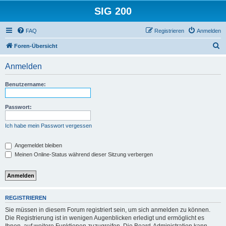
SIG 200
FAQ
Registrieren
Anmelden
S
Foren-Übersicht
u
Anmelden
c
h
Benutzername:
e
Passwort:
Ich habe mein Passwort vergessen
Angemeldet bleiben
Meinen Online-Status während dieser Sitzung verbergen
REGISTRIEREN
Sie müssen in diesem Forum registriert sein, um sich anmelden zu können.
Die Registrierung ist in wenigen Augenblicken erledigt und ermöglicht es
Ihnen, auf weitere Funktionen zuzugreifen. Die Board-Administration kann