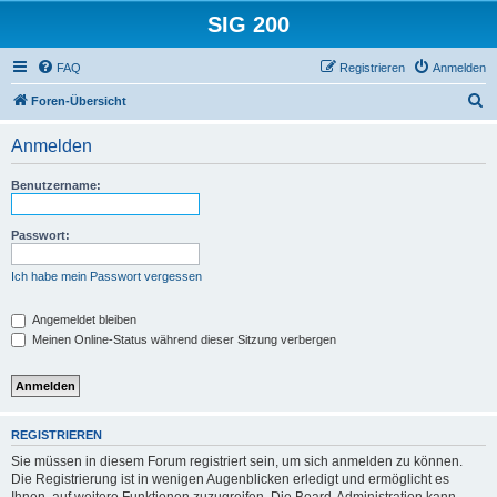
SIG 200
FAQ
Registrieren
Anmelden
S
Foren-Übersicht
u
Anmelden
c
h
Benutzername:
e
Passwort:
Ich habe mein Passwort vergessen
Angemeldet bleiben
Meinen Online-Status während dieser Sitzung verbergen
REGISTRIEREN
Sie müssen in diesem Forum registriert sein, um sich anmelden zu können.
Die Registrierung ist in wenigen Augenblicken erledigt und ermöglicht es
Ihnen, auf weitere Funktionen zuzugreifen. Die Board-Administration kann