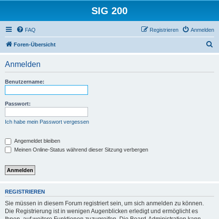
SIG 200
FAQ
Registrieren
Anmelden
S
Foren-Übersicht
u
Anmelden
c
h
Benutzername:
e
Passwort:
Ich habe mein Passwort vergessen
Angemeldet bleiben
Meinen Online-Status während dieser Sitzung verbergen
REGISTRIEREN
Sie müssen in diesem Forum registriert sein, um sich anmelden zu können.
Die Registrierung ist in wenigen Augenblicken erledigt und ermöglicht es
Ihnen, auf weitere Funktionen zuzugreifen. Die Board-Administration kann