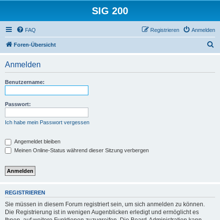
SIG 200
FAQ
Registrieren
Anmelden
S
Foren-Übersicht
u
Anmelden
c
h
Benutzername:
e
Passwort:
Ich habe mein Passwort vergessen
Angemeldet bleiben
Meinen Online-Status während dieser Sitzung verbergen
REGISTRIEREN
Sie müssen in diesem Forum registriert sein, um sich anmelden zu können.
Die Registrierung ist in wenigen Augenblicken erledigt und ermöglicht es
Ihnen, auf weitere Funktionen zuzugreifen. Die Board-Administration kann