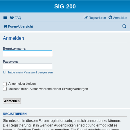
SIG 200
FAQ
Registrieren
Anmelden
S
Foren-Übersicht
u
Anmelden
c
h
Benutzername:
e
Passwort:
Ich habe mein Passwort vergessen
Angemeldet bleiben
Meinen Online-Status während dieser Sitzung verbergen
REGISTRIEREN
Sie müssen in diesem Forum registriert sein, um sich anmelden zu können.
Die Registrierung ist in wenigen Augenblicken erledigt und ermöglicht es
Ihnen, auf weitere Funktionen zuzugreifen. Die Board-Administration kann