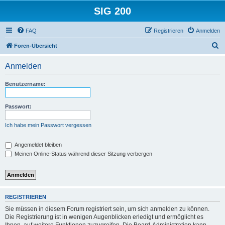
SIG 200
FAQ
Registrieren
Anmelden
S
Foren-Übersicht
u
Anmelden
c
h
Benutzername:
e
Passwort:
Ich habe mein Passwort vergessen
Angemeldet bleiben
Meinen Online-Status während dieser Sitzung verbergen
REGISTRIEREN
Sie müssen in diesem Forum registriert sein, um sich anmelden zu können.
Die Registrierung ist in wenigen Augenblicken erledigt und ermöglicht es
Ihnen, auf weitere Funktionen zuzugreifen. Die Board-Administration kann