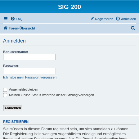
SIG 200
FAQ
Registrieren
Anmelden
S
Foren-Übersicht
u
Anmelden
c
h
Benutzername:
e
Passwort:
Ich habe mein Passwort vergessen
Angemeldet bleiben
Meinen Online-Status während dieser Sitzung verbergen
REGISTRIEREN
Sie müssen in diesem Forum registriert sein, um sich anmelden zu können.
Die Registrierung ist in wenigen Augenblicken erledigt und ermöglicht es
Ihnen, auf weitere Funktionen zuzugreifen. Die Board-Administration kann