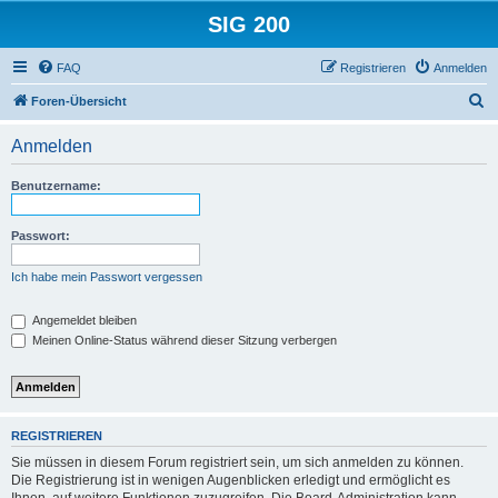
SIG 200
FAQ
Registrieren
Anmelden
S
Foren-Übersicht
u
Anmelden
c
h
Benutzername:
e
Passwort:
Ich habe mein Passwort vergessen
Angemeldet bleiben
Meinen Online-Status während dieser Sitzung verbergen
REGISTRIEREN
Sie müssen in diesem Forum registriert sein, um sich anmelden zu können.
Die Registrierung ist in wenigen Augenblicken erledigt und ermöglicht es
Ihnen, auf weitere Funktionen zuzugreifen. Die Board-Administration kann