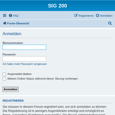
SIG 200
FAQ
Registrieren
Anmelden
S
Foren-Übersicht
u
Anmelden
c
h
Benutzername:
e
Passwort:
Ich habe mein Passwort vergessen
Angemeldet bleiben
Meinen Online-Status während dieser Sitzung verbergen
REGISTRIEREN
Sie müssen in diesem Forum registriert sein, um sich anmelden zu können.
Die Registrierung ist in wenigen Augenblicken erledigt und ermöglicht es
Ihnen, auf weitere Funktionen zuzugreifen. Die Board-Administration kann