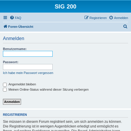
SIG 200
FAQ
Registrieren
Anmelden
S
Foren-Übersicht
u
Anmelden
c
h
Benutzername:
e
Passwort:
Ich habe mein Passwort vergessen
Angemeldet bleiben
Meinen Online-Status während dieser Sitzung verbergen
REGISTRIEREN
Sie müssen in diesem Forum registriert sein, um sich anmelden zu können.
Die Registrierung ist in wenigen Augenblicken erledigt und ermöglicht es
Ihnen, auf weitere Funktionen zuzugreifen. Die Board-Administration kann