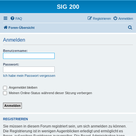
SIG 200
FAQ
Registrieren
Anmelden
S
Foren-Übersicht
u
Anmelden
c
h
Benutzername:
e
Passwort:
Ich habe mein Passwort vergessen
Angemeldet bleiben
Meinen Online-Status während dieser Sitzung verbergen
REGISTRIEREN
Sie müssen in diesem Forum registriert sein, um sich anmelden zu können.
Die Registrierung ist in wenigen Augenblicken erledigt und ermöglicht es
Ihnen, auf weitere Funktionen zuzugreifen. Die Board-Administration kann