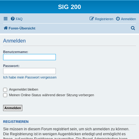
SIG 200
FAQ
Registrieren
Anmelden
S
Foren-Übersicht
u
Anmelden
c
h
Benutzername:
e
Passwort:
Ich habe mein Passwort vergessen
Angemeldet bleiben
Meinen Online-Status während dieser Sitzung verbergen
REGISTRIEREN
Sie müssen in diesem Forum registriert sein, um sich anmelden zu können.
Die Registrierung ist in wenigen Augenblicken erledigt und ermöglicht es
Ihnen, auf weitere Funktionen zuzugreifen. Die Board-Administration kann