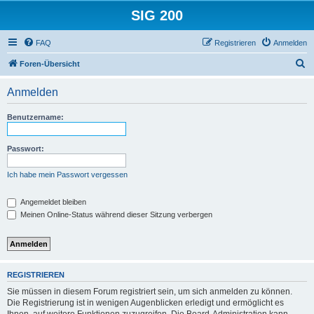
SIG 200
FAQ
Registrieren
Anmelden
S
Foren-Übersicht
u
Anmelden
c
h
Benutzername:
e
Passwort:
Ich habe mein Passwort vergessen
Angemeldet bleiben
Meinen Online-Status während dieser Sitzung verbergen
REGISTRIEREN
Sie müssen in diesem Forum registriert sein, um sich anmelden zu können.
Die Registrierung ist in wenigen Augenblicken erledigt und ermöglicht es
Ihnen, auf weitere Funktionen zuzugreifen. Die Board-Administration kann