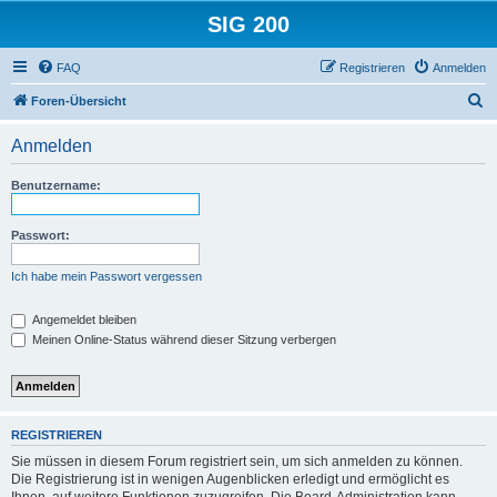
SIG 200
FAQ
Registrieren
Anmelden
S
Foren-Übersicht
u
Anmelden
c
h
Benutzername:
e
Passwort:
Ich habe mein Passwort vergessen
Angemeldet bleiben
Meinen Online-Status während dieser Sitzung verbergen
REGISTRIEREN
Sie müssen in diesem Forum registriert sein, um sich anmelden zu können.
Die Registrierung ist in wenigen Augenblicken erledigt und ermöglicht es
Ihnen, auf weitere Funktionen zuzugreifen. Die Board-Administration kann