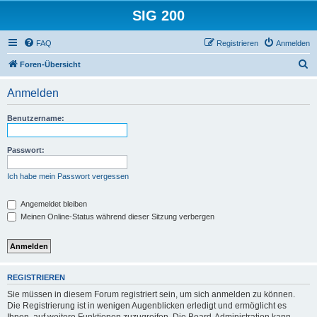
SIG 200
FAQ
Registrieren
Anmelden
S
Foren-Übersicht
u
Anmelden
c
h
Benutzername:
e
Passwort:
Ich habe mein Passwort vergessen
Angemeldet bleiben
Meinen Online-Status während dieser Sitzung verbergen
REGISTRIEREN
Sie müssen in diesem Forum registriert sein, um sich anmelden zu können.
Die Registrierung ist in wenigen Augenblicken erledigt und ermöglicht es
Ihnen, auf weitere Funktionen zuzugreifen. Die Board-Administration kann