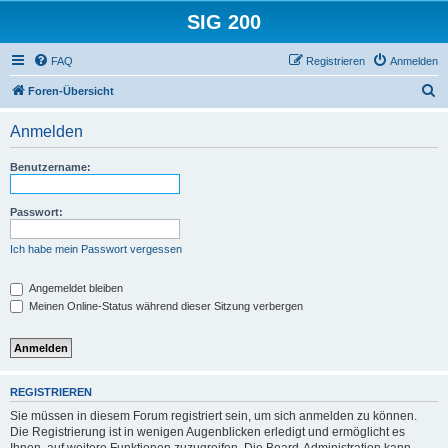
SIG 200
FAQ
Registrieren
Anmelden
S
Foren-Übersicht
u
Anmelden
c
h
Benutzername:
e
Passwort:
Ich habe mein Passwort vergessen
Angemeldet bleiben
Meinen Online-Status während dieser Sitzung verbergen
REGISTRIEREN
Sie müssen in diesem Forum registriert sein, um sich anmelden zu können.
Die Registrierung ist in wenigen Augenblicken erledigt und ermöglicht es
Ihnen, auf weitere Funktionen zuzugreifen. Die Board-Administration kann