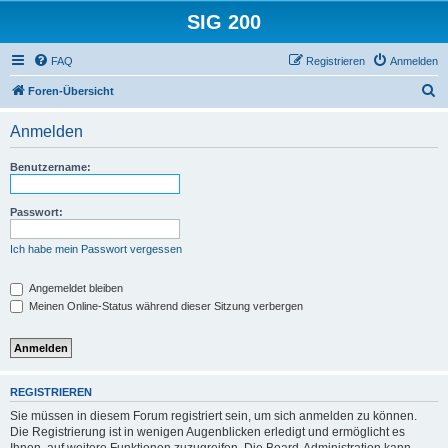
SIG 200
FAQ
Registrieren
Anmelden
S
Foren-Übersicht
u
Anmelden
c
h
Benutzername:
e
Passwort:
Ich habe mein Passwort vergessen
Angemeldet bleiben
Meinen Online-Status während dieser Sitzung verbergen
REGISTRIEREN
Sie müssen in diesem Forum registriert sein, um sich anmelden zu können.
Die Registrierung ist in wenigen Augenblicken erledigt und ermöglicht es
Ihnen, auf weitere Funktionen zuzugreifen. Die Board-Administration kann