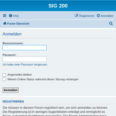
SIG 200
FAQ
Registrieren
Anmelden
S
Foren-Übersicht
u
Anmelden
c
h
Benutzername:
e
Passwort:
Ich habe mein Passwort vergessen
Angemeldet bleiben
Meinen Online-Status während dieser Sitzung verbergen
REGISTRIEREN
Sie müssen in diesem Forum registriert sein, um sich anmelden zu können.
Die Registrierung ist in wenigen Augenblicken erledigt und ermöglicht es
Ihnen, auf weitere Funktionen zuzugreifen. Die Board-Administration kann