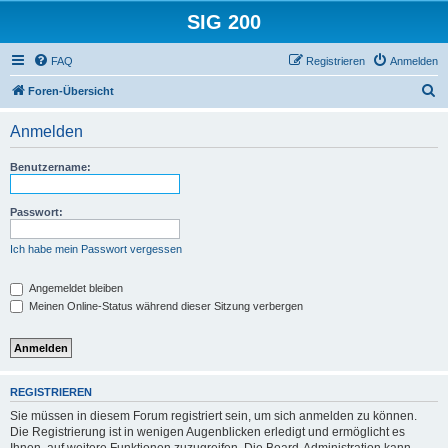
SIG 200
FAQ
Registrieren
Anmelden
S
Foren-Übersicht
u
Anmelden
c
h
Benutzername:
e
Passwort:
Ich habe mein Passwort vergessen
Angemeldet bleiben
Meinen Online-Status während dieser Sitzung verbergen
REGISTRIEREN
Sie müssen in diesem Forum registriert sein, um sich anmelden zu können.
Die Registrierung ist in wenigen Augenblicken erledigt und ermöglicht es
Ihnen, auf weitere Funktionen zuzugreifen. Die Board-Administration kann