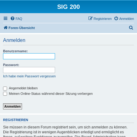
SIG 200
FAQ
Registrieren
Anmelden
S
Foren-Übersicht
u
Anmelden
c
h
Benutzername:
e
Passwort:
Ich habe mein Passwort vergessen
Angemeldet bleiben
Meinen Online-Status während dieser Sitzung verbergen
REGISTRIEREN
Sie müssen in diesem Forum registriert sein, um sich anmelden zu können.
Die Registrierung ist in wenigen Augenblicken erledigt und ermöglicht es
Ihnen, auf weitere Funktionen zuzugreifen. Die Board-Administration kann