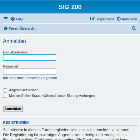
SIG 200
FAQ
Registrieren
Anmelden
S
Foren-Übersicht
u
Anmelden
c
h
Benutzername:
e
Passwort:
Ich habe mein Passwort vergessen
Angemeldet bleiben
Meinen Online-Status während dieser Sitzung verbergen
REGISTRIEREN
Sie müssen in diesem Forum registriert sein, um sich anmelden zu können.
Die Registrierung ist in wenigen Augenblicken erledigt und ermöglicht es
Ihnen, auf weitere Funktionen zuzugreifen. Die Board-Administration kann