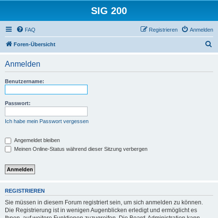
SIG 200
FAQ
Registrieren
Anmelden
S
Foren-Übersicht
u
Anmelden
c
h
Benutzername:
e
Passwort:
Ich habe mein Passwort vergessen
Angemeldet bleiben
Meinen Online-Status während dieser Sitzung verbergen
REGISTRIEREN
Sie müssen in diesem Forum registriert sein, um sich anmelden zu können.
Die Registrierung ist in wenigen Augenblicken erledigt und ermöglicht es
Ihnen, auf weitere Funktionen zuzugreifen. Die Board-Administration kann