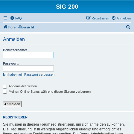
SIG 200
FAQ
Registrieren
Anmelden
S
Foren-Übersicht
u
Anmelden
c
h
Benutzername:
e
Passwort:
Ich habe mein Passwort vergessen
Angemeldet bleiben
Meinen Online-Status während dieser Sitzung verbergen
REGISTRIEREN
Sie müssen in diesem Forum registriert sein, um sich anmelden zu können.
Die Registrierung ist in wenigen Augenblicken erledigt und ermöglicht es
Ihnen, auf weitere Funktionen zuzugreifen. Die Board-Administration kann