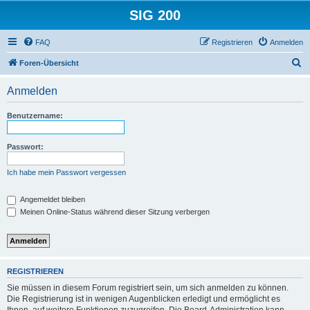
SIG 200
FAQ
Registrieren
Anmelden
S
Foren-Übersicht
u
Anmelden
c
h
Benutzername:
e
Passwort:
Ich habe mein Passwort vergessen
Angemeldet bleiben
Meinen Online-Status während dieser Sitzung verbergen
REGISTRIEREN
Sie müssen in diesem Forum registriert sein, um sich anmelden zu können.
Die Registrierung ist in wenigen Augenblicken erledigt und ermöglicht es
Ihnen, auf weitere Funktionen zuzugreifen. Die Board-Administration kann