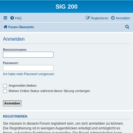
SIG 200
FAQ
Registrieren
Anmelden
S
Foren-Übersicht
u
Anmelden
c
h
Benutzername:
e
Passwort:
Ich habe mein Passwort vergessen
Angemeldet bleiben
Meinen Online-Status während dieser Sitzung verbergen
REGISTRIEREN
Sie müssen in diesem Forum registriert sein, um sich anmelden zu können.
Die Registrierung ist in wenigen Augenblicken erledigt und ermöglicht es
Ihnen, auf weitere Funktionen zuzugreifen. Die Board-Administration kann