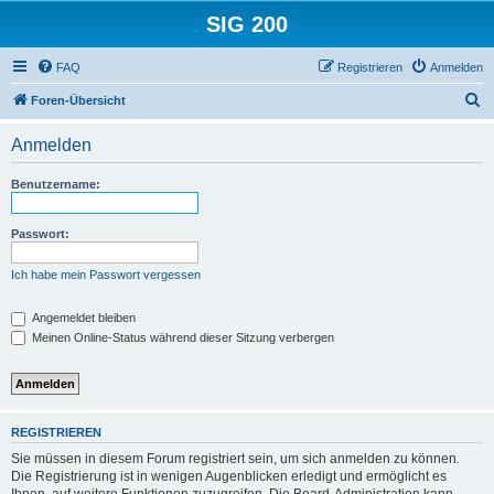
SIG 200
FAQ
Registrieren
Anmelden
S
Foren-Übersicht
u
Anmelden
c
h
Benutzername:
e
Passwort:
Ich habe mein Passwort vergessen
Angemeldet bleiben
Meinen Online-Status während dieser Sitzung verbergen
REGISTRIEREN
Sie müssen in diesem Forum registriert sein, um sich anmelden zu können.
Die Registrierung ist in wenigen Augenblicken erledigt und ermöglicht es
Ihnen, auf weitere Funktionen zuzugreifen. Die Board-Administration kann