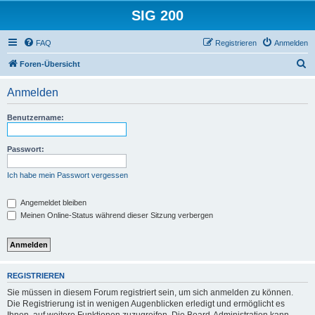
SIG 200
FAQ
Registrieren
Anmelden
S
Foren-Übersicht
u
Anmelden
c
h
Benutzername:
e
Passwort:
Ich habe mein Passwort vergessen
Angemeldet bleiben
Meinen Online-Status während dieser Sitzung verbergen
REGISTRIEREN
Sie müssen in diesem Forum registriert sein, um sich anmelden zu können.
Die Registrierung ist in wenigen Augenblicken erledigt und ermöglicht es
Ihnen, auf weitere Funktionen zuzugreifen. Die Board-Administration kann