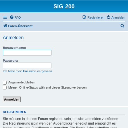
SIG 200
FAQ
Registrieren
Anmelden
S
Foren-Übersicht
u
Anmelden
c
h
Benutzername:
e
Passwort:
Ich habe mein Passwort vergessen
Angemeldet bleiben
Meinen Online-Status während dieser Sitzung verbergen
REGISTRIEREN
Sie müssen in diesem Forum registriert sein, um sich anmelden zu können.
Die Registrierung ist in wenigen Augenblicken erledigt und ermöglicht es
Ihnen, auf weitere Funktionen zuzugreifen. Die Board-Administration kann